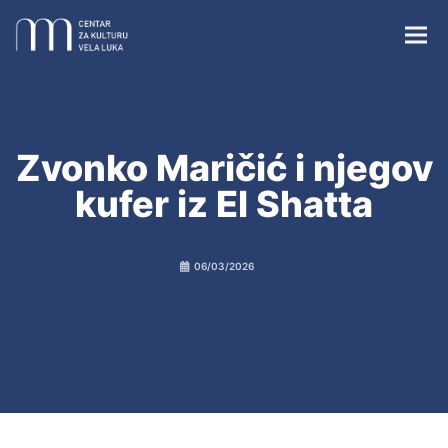
Zvonko Maričić i njegov
kufer iz El Shatta
Centar za kulturu Vela Luka
06/03/2026
Župna crkva sv. Josipa
Crkvica sv. Vicenza
Vela spila