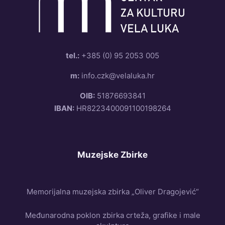
tel.:
+385 (0) 95 2053 005
m:
info.czk@velaluka.hr
OIB:
51876693841
IBAN:
HR8223400091100198264
Muzejske Zbirke
Memorijalna muzejska zbirka „Oliver Dragojević“
Međunarodna poklon zbirka crteža, grafike i male