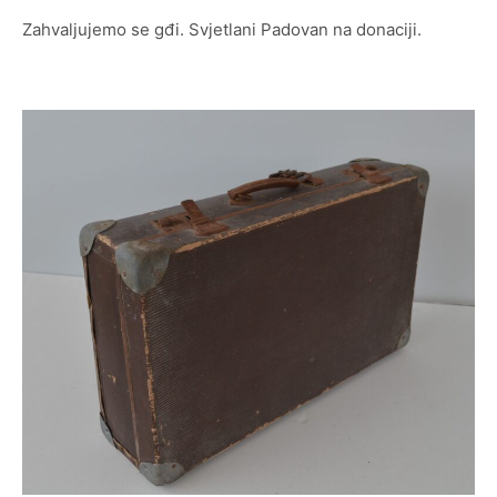
Odluke
Zahvaljujemo se gđi. Svjetlani Padovan na donaciji.
Informacije o trošenju sredstava
Natječaji
Jednostavna i javna nabava
Pravo na pristup informacijama
Izjava o pristupačnosti
Godišnji izvještaj o radu