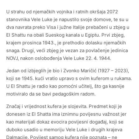
Zgrada Osnovne škole Vela Luka
U strahu od njemačkih vojnika i ratnih okršaja 2072
stanovnika Vele Luke je napustilo svoje domove, te su u
Međunarodni susreti likovnih umjetnika u Veloj Luci
1968.-1972.
dva navrata preko Visa i južne Italije prebačeni u zbjeg u
El Shattu na obali Sueskog kanala u Egiptu. Prvi zbjeg,
Luka mozaika
krajem prosinca 1943., je prethodio dolasku njemačkih
snaga. Drugi, veći zbjeg je vezan za povlačenje jedinica
NOVJ, nakon oslobođenja Vele Luke 22. 4. 1944.
Jedan od izbjeglih je bio i Zvonko Maričić (1927 – 2023),
Memorijalna muzejska zbirka „Oliver Dragojević“
koji se 1945. kući vratio upravo s ovim kuferom u rukama.
U El Shattu je radio kao pomoćni učitelj, što ga kasnije
Međunarodna poklon zbirka crteža, grafike i male
motiviralo da se bavi pedagoškim radom.
skulpture
Značaj i vrijednost kufera je slojevita. Predmet koji je
Zbirka mozaika
donesen iz El Shatta ima iznimnu povijesnu važnost jer
kao materijali dokaz evocira povijesni događaj, koji se
duboko usadio u memoriju Vele Luke i drugih krajeva
Zbirka moderne i suvremene umjetnosti
Dalmacije. Povijest samog kufera nije poznata – ne