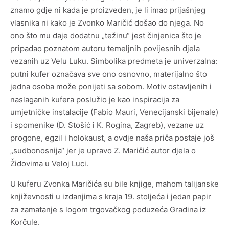
znamo gdje ni kada je proizveden, je li imao prijašnjeg
Arheološka zbirka „Vela spila“
vlasnika ni kako je Zvonko Maričić došao do njega. No
ono što mu daje dodatnu „težinu“ jest činjenica što je
Zbirka crteža iz donacije Sudac
pripadao poznatom autoru temeljnih povijesnih djela
vezanih uz Velu Luku. Simbolika predmeta je univerzalna:
Zbirka drvenih maketa brodova Nedjeljka Gugića
putni kufer označava sve ono osnovno, materijalno što
Kotarca
jedna osoba može ponijeti sa sobom. Motiv ostavljenih i
naslaganih kufera poslužio je kao inspiracija za
umjetničke instalacije (Fabio Mauri, Venecijanski bijenale)
i spomenike (D. Stošić i K. Rogina, Zagreb), vezane uz
progone, egzil i holokaust, a ovdje naša priča postaje još
„sudbonosnija“ jer je upravo Z. Maričić autor djela o
Statut Centra za kulturu Vela Luka
Židovima u Veloj Luci.
Pravilnik o unutarnjem ustrojstvu i načinu rada CZK
U kuferu Zvonka Maričića su bile knjige, mahom talijanske
književnosti u izdanjima s kraja 19. stoljeća i jedan papir
Financijski planovi i izvješća
za zamatanje s logom trgovačkog poduzeća Gradina iz
Korčule.