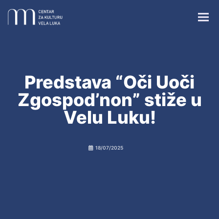
Predstava “Oči Uoči
Zgospod’non” stiže u
Centar za kulturu Vela Luka
Velu Luku!
Župna crkva sv. Josipa
18/07/2025
Crkvica sv. Vicenza
Vela spila