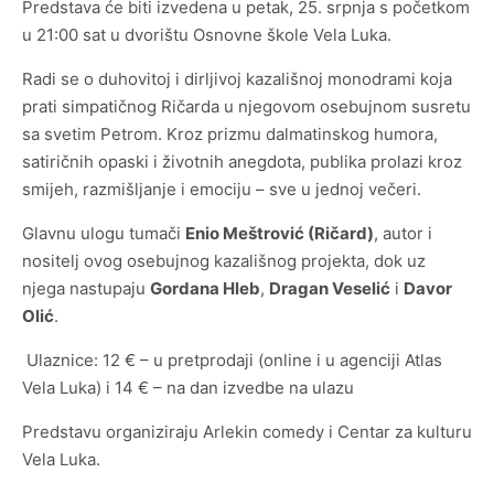
Predstava će biti izvedena u petak, 25. srpnja s početkom
Arheološka zbirka „Vela spila“
u 21:00 sat u dvorištu Osnovne škole Vela Luka.
Radi se o duhovitoj i dirljivoj kazališnoj monodrami koja
Zbirka crteža iz donacije Sudac
prati simpatičnog Ričarda u njegovom osebujnom susretu
sa svetim Petrom. Kroz prizmu dalmatinskog humora,
Zbirka drvenih maketa brodova Nedjeljka Gugića
satiričnih opaski i životnih anegdota, publika prolazi kroz
Kotarca
smijeh, razmišljanje i emociju – sve u jednoj večeri.
Glavnu ulogu tumači
Enio Meštrović (Ričard)
, autor i
nositelj ovog osebujnog kazališnog projekta, dok uz
njega nastupaju
Gordana Hleb
,
Dragan Veselić
i
Davor
Olić
.
Statut Centra za kulturu Vela Luka
Ulaznice: 12 € – u pretprodaji (online i u agenciji Atlas
Vela Luka) i 14 € – na dan izvedbe na ulazu
Pravilnik o unutarnjem ustrojstvu i načinu rada CZK
Predstavu organiziraju Arlekin comedy i Centar za kulturu
Financijski planovi i izvješća
Vela Luka.