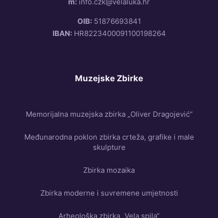
m:
info.czk@velaluka.hr
OIB:
51876693841
IBAN:
HR8223400091100198264
Muzejske Zbirke
Memorijalna muzejska zbirka „Oliver Dragojević“
Međunarodna poklon zbirka crteža, grafike i male
skulpture
Zbirka mozaika
Zbirka moderne i suvremene umjetnosti
Arheološka zbirka „Vela spila“