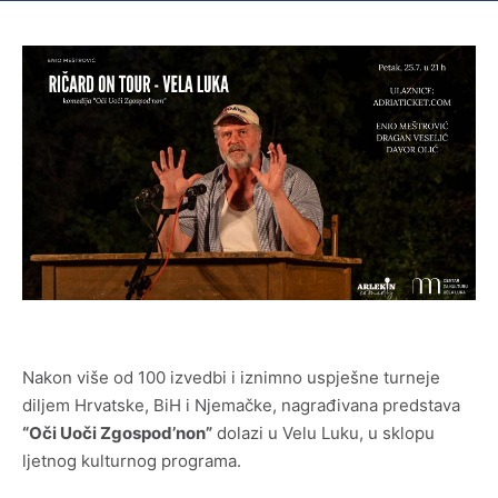
Zgrada Osnovne škole Vela Luka
Međunarodni susreti likovnih umjetnika u Veloj Luci
1968.-1972.
Luka mozaika
Memorijalna muzejska zbirka „Oliver Dragojević“
Međunarodna poklon zbirka crteža, grafike i male
skulpture
Nakon više od 100 izvedbi i iznimno uspješne turneje
diljem Hrvatske, BiH i Njemačke, nagrađivana predstava
Zbirka mozaika
“Oči Uoči Zgospod’non”
dolazi u Velu Luku, u sklopu
ljetnog kulturnog programa.
Zbirka moderne i suvremene umjetnosti