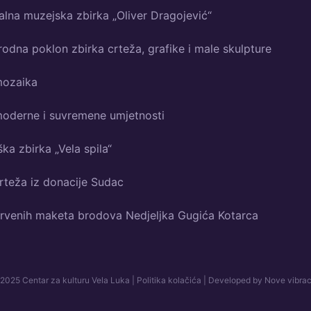
lna muzejska zbirka „Oliver Dragojević“
dna poklon zbirka crteža, grafike i male skulpture
mozaika
moderne i suvremene umjetnosti
ka zbirka „Vela spila“
rteža iz donacije Sudac
drvenih maketa brodova Nedjeljka Gugića Kotarca
2025 Centar za kulturu Vela Luka |
Politika kolačića
| Developed by
Nove vibrac