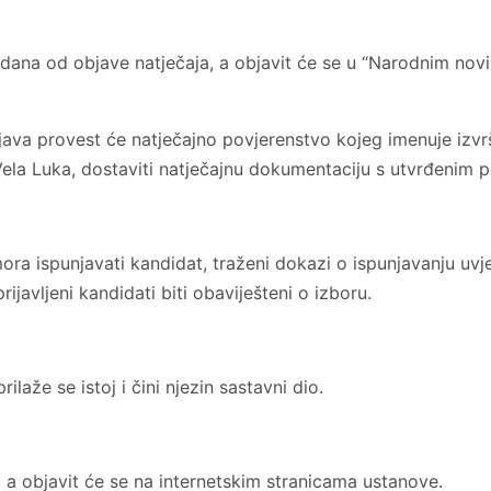
30 dana od objave natječaja, a objavit će se u “Narodnim n
ijava provest će natječajno povjerenstvo kojeg imenuje izvr
Vela Luka, dostaviti natječajnu dokumentaciju s utvrđenim p
ora ispunjavati kandidat, traženi dokazi o ispunjavanju uvj
ijavljeni kandidati biti obaviješteni o izboru.
ilaže se istoj i čini njezin sastavni dio.
 objavit će se na internetskim stranicama ustanove.