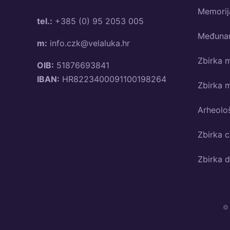
Memorija
tel.:
+385 (0) 95 2053 005
Međunaro
m:
info.czk@velaluka.hr
Zbirka 
OIB:
51876693841
IBAN:
HR8223400091100198264
Zbirka 
Arheološ
Zbirka c
Zbirka 
© 