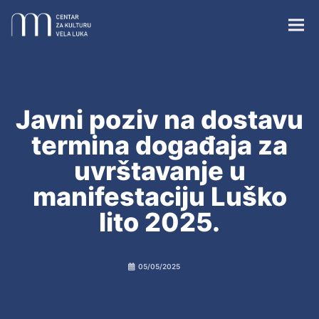
Javni poziv na dostavu
termina događaja za
Centar za kulturu Vela Luka
uvrštavanje u
manifestaciju Luško
lito 2025.
Župna crkva sv. Josipa
Crkvica sv. Vicenza
05/05/2025
Vela spila