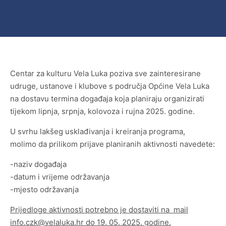
Zgrada Osnovne škole Vela Luka
Međunarodni susreti likovnih umjetnika u Veloj Luci
1968.-1972.
Luka mozaika
Centar za kulturu Vela Luka poziva sve zainteresirane
udruge, ustanove i klubove s područja Općine Vela Luka
na dostavu termina događaja koja planiraju organizirati
tijekom lipnja, srpnja, kolovoza i rujna 2025. godine.
Memorijalna muzejska zbirka „Oliver Dragojević“
U svrhu lakšeg usklađivanja i kreiranja programa,
molimo da prilikom prijave planiranih aktivnosti navedete:
Međunarodna poklon zbirka crteža, grafike i male
skulpture
-naziv događaja
-datum i vrijeme održavanja
Zbirka mozaika
-mjesto održavanja
Prijedloge aktivnosti potrebno je dostaviti na mail
Zbirka moderne i suvremene umjetnosti
info.czk@velaluka.hr do 19. 05. 2025. godine.