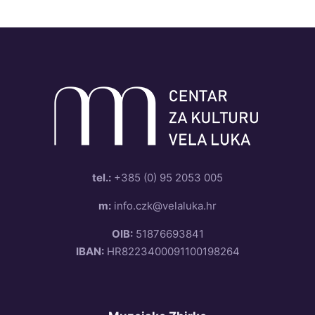
Odluke
Informacije o trošenju sredstava
Natječaji
Jednostavna i javna nabava
Pravo na pristup informacijama
tel.:
+385 (0) 95 2053 005
Izjava o pristupačnosti
m:
info.czk@velaluka.hr
Godišnji izvještaj o radu
OIB:
51876693841
IBAN:
HR8223400091100198264