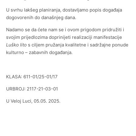
Arheološka zbirka „Vela spila“
U svrhu lakšeg planiranja, dostavljamo popis događaja
dogovorenih do današnjeg dana.
Zbirka crteža iz donacije Sudac
Nadamo se da ćete nam se i ovom prigodom pridružiti i
svojim prijedlozima doprinijeti realizaciji manifestacije
Zbirka drvenih maketa brodova Nedjeljka Gugića
Kotarca
Luško lito
s ciljem pružanja kvalitetne i sadržajne ponude
kulturno – zabavnih događanja.
KLASA: 611-01/25-01/17
URBROJ: 2117-21-03-01
Statut Centra za kulturu Vela Luka
U Veloj Luci, 05.05. 2025.
Pravilnik o unutarnjem ustrojstvu i načinu rada CZK
Financijski planovi i izvješća