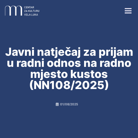
Javni natječaj za prijam
u radni odnos na radno
Centar za kulturu Vela Luka
mjesto kustos
(NN108/2025)
Župna crkva sv. Josipa
01/08/2025
Crkvica sv. Vicenza
Vela spila