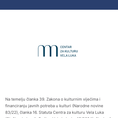
Zgrada Osnovne škole Vela Luka
Međunarodni susreti likovnih umjetnika u Veloj Luci
1968.-1972.
Luka mozaika
Memorijalna muzejska zbirka „Oliver Dragojević“
Međunarodna poklon zbirka crteža, grafike i male
skulpture
Zbirka mozaika
Na temelju članka 39. Zakona o kulturnim vijećima i
financiranju javnih potreba u kulturi (Narodne novine
Zbirka moderne i suvremene umjetnosti
83/22), članka 16. Statuta Centra za kulturu Vela Luka