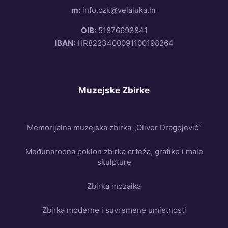
m:
info.czk@velaluka.hr
OIB:
51876693841
IBAN:
HR8223400091100198264
Muzejske Zbirke
Memorijalna muzejska zbirka „Oliver Dragojević“
Međunarodna poklon zbirka crteža, grafike i male
skulpture
Zbirka mozaika
Zbirka moderne i suvremene umjetnosti