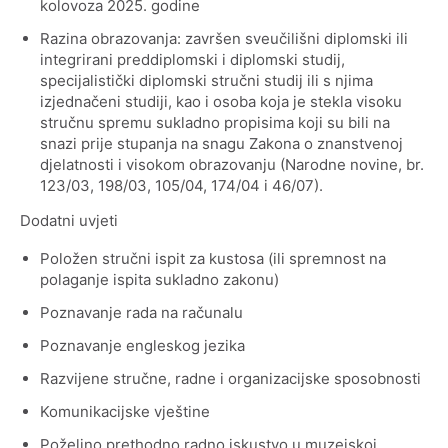
kolovoza 2025. godine
Odluke
Razina obrazovanja: završen sveučilišni diplomski ili
integrirani preddiplomski i diplomski studij,
Informacije o trošenju sredstava
specijalistički diplomski stručni studij ili s njima
izjednačeni studiji, kao i osoba koja je stekla visoku
Natječaji
stručnu spremu sukladno propisima koji su bili na
snazi prije stupanja na snagu Zakona o znanstvenoj
djelatnosti i visokom obrazovanju (Narodne novine, br.
Jednostavna i javna nabava
123/03, 198/03, 105/04, 174/04 i 46/07).
Pravo na pristup informacijama
Dodatni uvjeti
Položen stručni ispit za kustosa (ili spremnost na
Izjava o pristupačnosti
polaganje ispita sukladno zakonu)
Poznavanje rada na računalu
Godišnji izvještaj o radu
Poznavanje engleskog jezika
Razvijene stručne, radne i organizacijske sposobnosti
Komunikacijske vještine
Poželjno prethodno radno iskustvo u muzejskoj