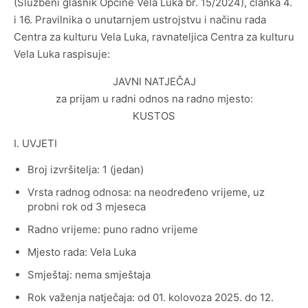
(Službeni glasnik Općine Vela Luka br. 15/2024), članka 4.
Arheološka zbirka „Vela spila“
i 16. Pravilnika o unutarnjem ustrojstvu i načinu rada
Centra za kulturu Vela Luka, ravnateljica Centra za kulturu
Zbirka crteža iz donacije Sudac
Vela Luka raspisuje:
JAVNI NATJEČAJ
Zbirka drvenih maketa brodova Nedjeljka Gugića
za prijam u radni odnos na radno mjesto:
Kotarca
KUSTOS
I. UVJETI
Broj izvršitelja: 1 (jedan)
Vrsta radnog odnosa: na neodređeno vrijeme, uz
probni rok od 3 mjeseca
Statut Centra za kulturu Vela Luka
Radno vrijeme: puno radno vrijeme
Pravilnik o unutarnjem ustrojstvu i načinu rada CZK
Mjesto rada: Vela Luka
Smještaj: nema smještaja
Financijski planovi i izvješća
Rok važenja natječaja: od 01. kolovoza 2025. do 12.