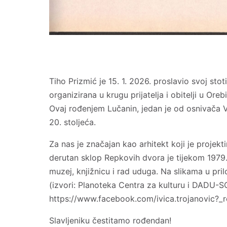
Tiho Prizmić je 15. 1. 2026. proslavio svoj s
organizirana u krugu prijatelja i obitelji u Ore
Ovaj rođenjem Lučanin, jedan je od osnivača Va
20. stoljeća.
Za nas je značajan kao arhitekt koji je projek
derutan sklop Repkovih dvora je tijekom 1979.
muzej, knjižnicu i rad uduga. Na slikama u pri
(izvori: Planoteka Centra za kulturu i DADU-S
https://www.facebook.com/ivica.trojanovic?_r
Slavljeniku čestitamo rođendan!