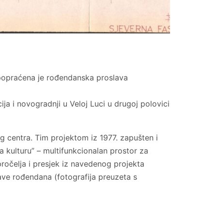
a popraćena je rođendanska proslava
ja i novogradnji u Veloj Luci u drugoj polovici
og centra. Tim projektom iz 1977. zapušten i
 kulturu” – multifunkcionalan prostor za
pročelja i presjek iz navedenog projekta
ave rođendana (fotografija preuzeta s