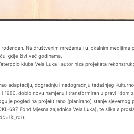
toti rođendan. Na društvenim mrežama i u lokalnim medijim
biću, gdje živi već godinama.
terpolo kluba Vela Luka i autor niza projekata rekonstrukci
tirao adaptaciju, dogradnju i nadogradnju tadašnjeg Kulturn
 i 1980. dobio novu namjenu i transformiran u pravi “dom za
logu je pogled na projektirano (planirano) stanje sjevernog 
CKL-697. Fond Mjesna zajednica Vela Luka), te slika s prosl
dc=1&_rdr).